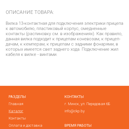
ОПИСАНИЕ ТОВАРА:
Вилка 13-контактная для подключения электрики прицепа
к автомобилю, пластиковый корпус, омедненные
контакты (распиновку см. в изображениях). Как правило,
данная вилка подходит к прицепам коневозам, к прицеп-
дачам, к кемперам, к прицепам с задними фонарями, в
которых имеется свет заднего хода. Подключение жил
кабеля к вилке - винтами.
РАЗДЕЛЫ
КОНТАКТЫ
Главная
г. Минск, ул. Передовая 6Б
Каталог
info@ckp.by
Контакты
Оплата и доставка
ВРЕМЯ РАБОТЫ