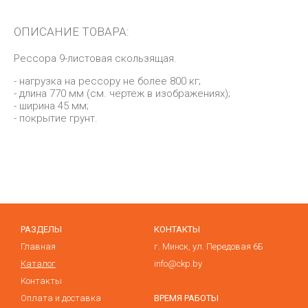
ОПИСАНИЕ ТОВАРА:
Рессора 9-листовая скользящая.
- нагрузка на рессору не более 800 кг;
- длина 770 мм (см. чертеж в изображениях);
- ширина 45 мм;
- покрытие грунт.
РАЗДЕЛЫ
КОНТАКТЫ
Главная
г. Минск, ул. Передовая 6Б
Каталог
info@ckp.by
Контакты
Оплата и доставка
ВРЕМЯ РАБОТЫ