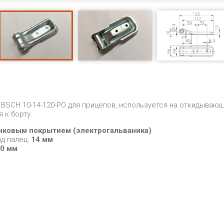
:
 BSCH 10-14-120-PO для прицепов, используется на откидывающ
 к борту.
инковым покрытием (электрогальваника)
од палец:
14 мм
30 мм