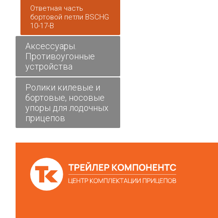
Ответная часть
бортовой петли BSCHG
10-17-B
Аксессуары.
Противоугонные
устройства
Ролики килевые и
бортовые, носовые
упоры для лодочных
прицепов