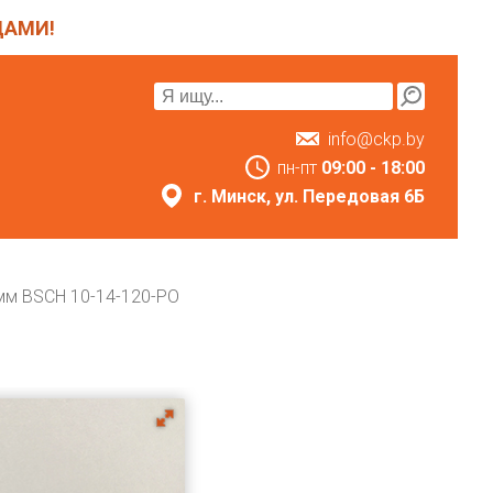
ЦАМИ!
info@ckp.by
пн-пт
09:00 - 18:00
г. Минск, ул. Передовая 6Б
мм BSCH 10-14-120-PO