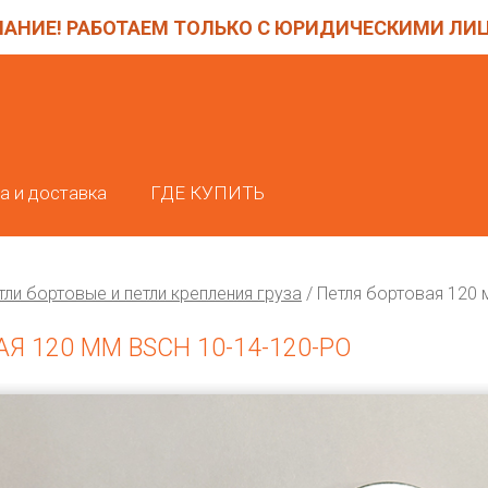
АНИЕ! РАБОТАЕМ ТОЛЬКО С ЮРИДИЧЕСКИМИ ЛИ
а и доставка
ГДЕ КУПИТЬ
тли бортовые и петли крепления груза
/
Петля бортовая 120 
Я 120 ММ BSCH 10-14-120-PO