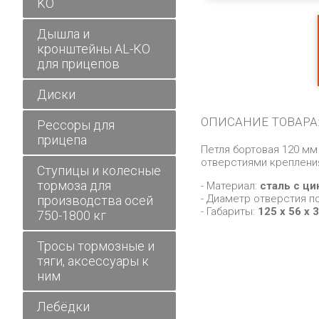
KO
Дышла и
кронштейны AL-KO
для прицепов
Диски
ОПИСАНИЕ ТОВАРА
Рессоры для
прицепа
Петля бортовая 120 мм
отверстиями крепления
Ступицы и колесные
тормоза для
- Материал:
сталь с ц
- Диаметр отверстия п
производства осей
- Габариты:
125 х 56 х 
750-1800 кг
Тросы тормозные и
тяги, аксессуары к
ним
Лебёдки