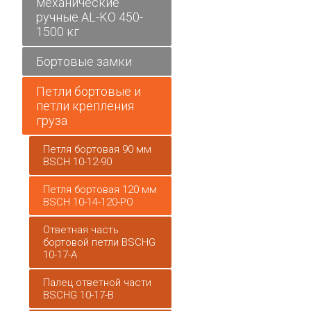
механические
ручные AL-KO 450-
1500 кг
Бортовые замки
Петли бортовые и
петли крепления
груза
Петля бортовая 90 мм
BSCH 10-12-90
Петля бортовая 120 мм
BSCH 10-14-120-PO
Ответная часть
бортовой петли BSCHG
10-17-A
Палец ответной части
BSCHG 10-17-B