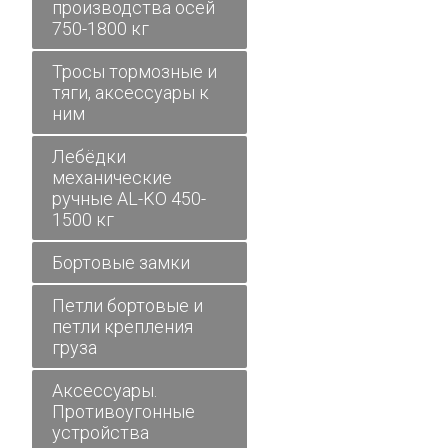
производства осей
750-1800 кг
Тросы тормозные и
тяги, аксессуары к
ним
Лебёдки
механические
ручные AL-KO 450-
1500 кг
Бортовые замки
Петли бортовые и
петли крепления
груза
Аксессуары.
Противоугонные
устройства