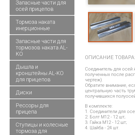
Запасные части для
осей прицепов
Тормоза наката
инерционные
Запасные части для
тормозов наката AL-
KO
ОПИСАНИЕ ТОВАРА
Дышла и
Соединитель для осей A
кронштейны AL-KO
полученных после расп
для прицепов
чертеж).
Обратите внимание, ес
центральную часть тру
Диски
получившихся полуосей
Рессоры для
В комплекте:
прицепа
1. Соединители для осей
2. Болт М12 - 12 шт;
3. Гайка М12 - 12 шт;
Ступицы и колесные
4. Шайба - 24 шт.
тормоза для