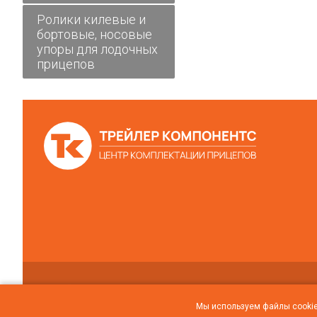
Ролики килевые и
бортовые, носовые
упоры для лодочных
прицепов
ООО “Трейлер компонентс” © 2010-2026
Условия использования
Cookie-файлов
Мы используем файлы cookie