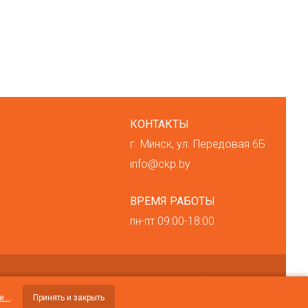
КОНТАКТЫ
г. Минск, ул. Передовая 6Б
info@ckp.by
ВРЕМЯ РАБОТЫ
пн-пт 09:00-18:00
н
В торговом реестре с 6 ноября 2015 года
Регистрация №293069
...
.
Принять и закрыть