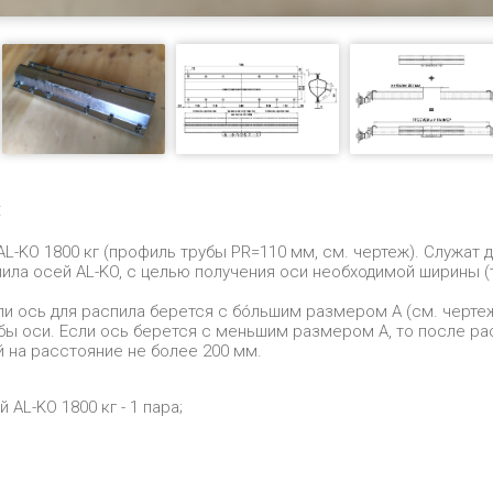
:
L-KO 1800 кг (профиль трубы PR=110 мм, см. чертеж). Служат 
ила осей AL-KO, с целью получения оси необходимой ширины (
ли ось для распила берется с бóльшим размером А (см. черте
бы оси. Если ось берется с меньшим размером А, то после р
 на расстояние не более 200 мм.
 AL-KO 1800 кг - 1 пара;