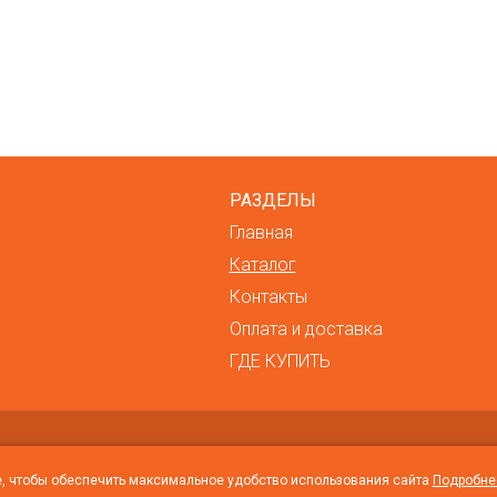
РАЗДЕЛЫ
Главная
Каталог
Контакты
Оплата и доставка
ГДЕ КУПИТЬ
Регистрационный номер, дата регистрации, регистрирующий орга
191309126, 16.08.2010, Мингорисполком
, чтобы обеспечить максимальное удобство использования сайта
Подробнее